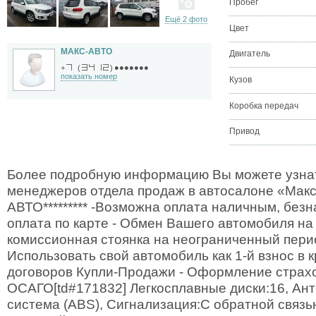
Пробег
Ещё 2 фото
Цвет
МАКС-АВТО
Двигатель
●●●●●●●
+
(
)
показать номер
Кузов
Коробка передач
Привод
Более подробную информацию Вы можете узнат
менеджеров отдела продаж в автосалоне «Макс-
АВТО********* -Возможна оплата наличным, без
оплата по карте - Обмен Вашего автомобиля на
комиссионная стоянка на неограниченный пери
Использовать свой автомобиль как 1-й взнос в
договоров Купли-Продажи - Оформление страх
ОСАГО[td#171832] Легкосплавные диски:16, Ан
система (ABS), Сигнализация:С обратной связ