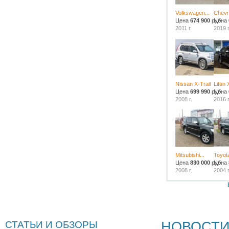
Volkswagen...
Chevr
Цена
674 900
руб.
Цена
2011 г.
2019 г
Nissan X-Trail
Lifan 
Цена
699 990
руб.
Цена
2008 г.
2016 г
Mitsubishi...
Toyota
Цена
830 000
руб.
Цена
2008 г.
2004 г
НОВОСТ
СТАТЬИ И ОБЗОРЫ