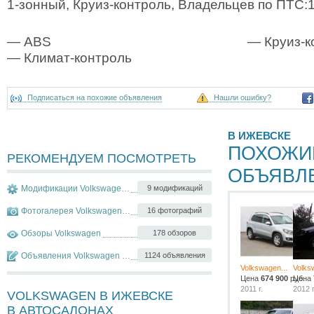
1-зонный, Круиз-контроль, Владельцев по ПТС:
— ABS
— Круиз-к
— Климат-контроль
Подписаться на похожие объявления
Нашли ошибку?
В ИЖЕВСКЕ
ПОХОЖИ
РЕКОМЕНДУЕМ ПОСМОТРЕТЬ
ОБЪЯВЛ
Модификации Volkswagen Tiguan
9 модификаций
Фотогалерея Volkswagen Tiguan
16 фотографий
Обзоры Volkswagen
178 обзоров
Объявления Volkswagen Tiguan
1124 объявления
Volkswagen...
Volks
Цена
674 900
руб.
Цена
2011 г.
2012 г
VOLKSWAGEN В ИЖЕВСКЕ
В АВТОСАЛОНАХ