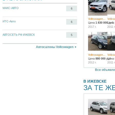
МАКС-АВТО
6
Volkswagen...
Volks
ИТС-Авто
6
Цена
1 830 000
Цена
руб.
2017 г.
2011 г
АВТОСЕТЬ РФ ИЖЕВСК
5
Автосалоны Volkswagen
Volkswagen...
Volks
Цена
880 000
руб.
Цена
2012 г.
2011 г
Все объявле
В ИЖЕВСКЕ
ЗА ТЕ Ж