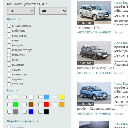
Lada Кал
Мощность двигателя, л. с.
пробег 8
✔️Выгода
—
✔️ГАРАНТ
Кузов
поколение
10.07.2026
Своеврем
внедорожник
- Оригинал ПТС...
кабриолет
АВТОСЕТЬ РФ ИЖЕВСК
Ижевск
кроссовер
купе
Lada Кал
лимузин
пробег 8
микроавтобус
✔️Выгода
минивэн
✔️ГАРАНТ
пикап
поколение
10.07.2026
родстер
Реальный
вложений по кузову - Без...
седан
АВТОСЕТЬ РФ ИЖЕВСК
Ижевск
универсал
фургон
Lada Кал
хэтчбек
пробег 1
Цвет
✔️Выгода
✔️ГАРАНТ
Увеличен
10.07.2026
заводско
пробег - Своевременное...
АВТОСЕТЬ РФ ИЖЕВСК
Ижевск
Коробка передач
Lada Кал
автомат