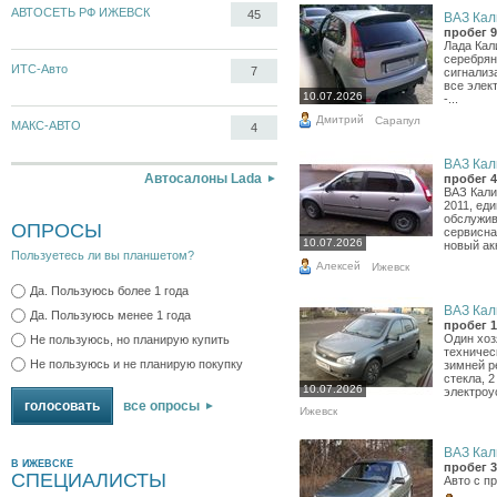
АВТОСЕТЬ РФ ИЖЕВСК
45
ВАЗ Кали
пробег 9
Лада Кали
серебряны
ИТС-Авто
7
сигнализа
все элек
10.07.2026
-...
Дмитрий
Сарапул
МАКС-АВТО
4
ВАЗ Кали
Автосалоны Lada
пробег 4
ВАЗ Кали
2011, ед
обслужив
ОПРОСЫ
сервисна
10.07.2026
новый ак
Пользуетесь ли вы планшетом?
Алексей
Ижевск
Да. Пользуюсь более 1 года
ВАЗ Кали
Да. Пользуюсь менее 1 года
пробег 1
Один хоз
Не пользуюсь, но планирую купить
техничес
Не пользуюсь и не планирую покупку
зимней р
стекла, 
10.07.2026
электроу
все опросы
Ижевск
ВАЗ Кали
В ИЖЕВСКЕ
пробег 3
СПЕЦИАЛИСТЫ
Авто с п