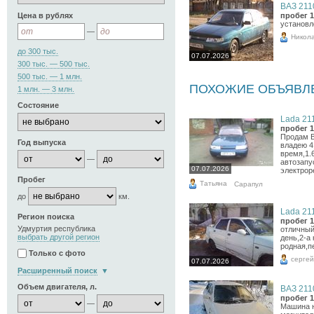
ВАЗ 2110
Цена в рублях
пробег 1
установл
—
Никол
до 300 тыс.
07.07.2026
300 тыс. — 500 тыс.
500 тыс. — 1 млн.
ПОХОЖИЕ ОБЪЯВЛ
1 млн. — 3 млн.
Состояние
Lada 211
пробег 1
Продам В
Год выпуска
владею 4
время,1.6
—
автозапу
07.07.2026
электроре
Пробег
Татьяна
Сарапул
до
км.
Lada 211
Регион поиска
пробег 1
Удмуртия республика
отличный
выбрать другой регион
день,2-а
родная,п
Только с фото
сергей
07.07.2026
Расширенный поиск
Объем двигателя, л.
ВАЗ 2110
пробег 1
—
Машина н