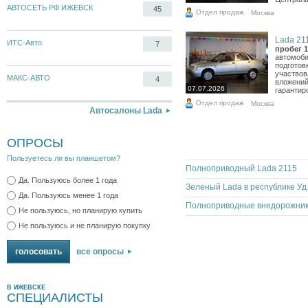
АВТОСЕТЬ РФ ИЖЕВСК
45
Отдел продаж
Москва
Lada 211
ИТС-Авто
7
пробег 1
автомоби
подготов
участвов
МАКС-АВТО
4
вложений
07.07.2026
гарантиро
Отдел продаж
Москва
Автосалоны Lada
ОПРОСЫ
Пользуетесь ли вы планшетом?
Полноприводный Lada 2115
Да. Пользуюсь более 1 года
Зелен
Да. Пользуюсь менее 1 года
Не пользуюсь, но планирую купить
Не пользуюсь и не планирую покупку
все опросы
В ИЖЕВСКЕ
СПЕЦИАЛИСТЫ