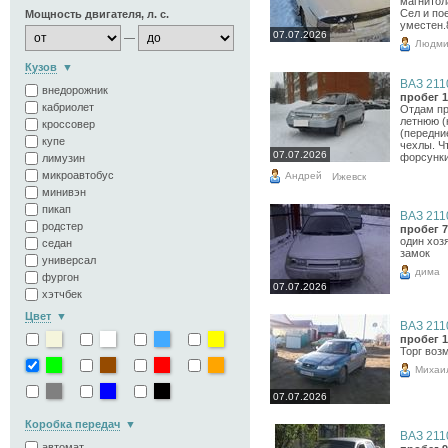
магнитол
Сел и по
Мощность двигателя, л. с.
уместен.
07.07.2026
—
Людми
Кузов
ВАЗ 2110
внедорожник
пробег 1
кабриолет
Отдам пр
летнюю (
кроссовер
(передни
купе
чехлы. Ч
07.07.2026
форсунки 
лимузин
микроавтобус
Андрей
Ижевск
минивэн
пикап
ВАЗ 2110
родстер
пробег 7
один хоз
седан
замок
универсал
дима
фургон
07.07.2026
хэтчбек
Цвет
ВАЗ 2110
пробег 1
Торг воз
Михаи
07.07.2026
Коробка передач
ВАЗ 2110
автомат