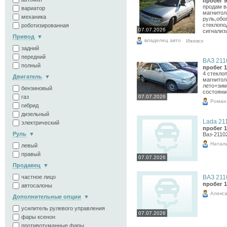
пробег 9
продам в
вариатор
магнитол
механика
руль,обо
стеклопо
роботизированная
07.07.2026
сигнализа
Привод
владелец авто
Ижевск
задний
передний
ВАЗ 2110
полный
пробег 1
4 стекло
Двигатель
магнитол
лето+зим
бензиновый
состояни
газ
07.07.2026
Роман
гибрид
дизельный
Lada 211
электрический
пробег 1
Руль
Ваз-2110
Натал
левый
правый
07.07.2026
Продавец
частное лицо
ВАЗ 2110
пробег 1
автосалоны
Алекс
Дополнительные опции
усилитель рулевого управления
07.07.2026
фары ксенон
противотуманные фары