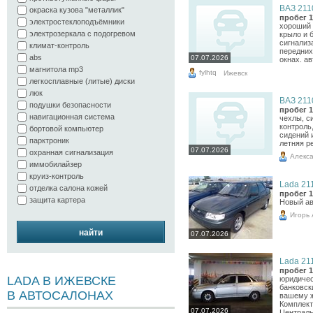
ВАЗ 2110
окраска кузова "металлик"
пробег 1
электростеклоподъёмники
хороший 
электрозеркала с подогревом
крыло и 
сигнализ
климат-контроль
передних
abs
07.07.2026
окнах. ав
магнитола mp3
fylhtq
Ижевск
легкосплавные (литые) диски
люк
ВАЗ 2110
подушки безопасности
пробег 1
навигационная система
чехлы, с
контроль
бортовой компьютер
сидений и
парктроник
летняя р
07.07.2026
охранная сигнализация
Алекс
иммобилайзер
круиз-контроль
Lada 211
отделка салона кожей
пробег 1
защита картера
Новый а
Игорь
найти
07.07.2026
Lada 211
пробег 1
LADA В ИЖЕВСКЕ
юридичес
банковск
В АВТОСАЛОНАХ
вашему ж
Комплект
07.07.2026
Централь