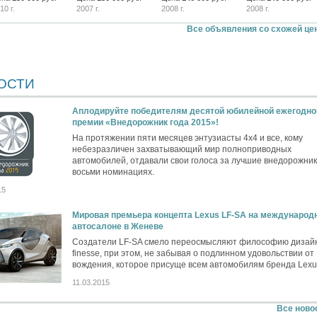
10 г.
2007 г.
2008 г.
2008 г.
Все объявления со схожей це
ОСТИ
Аплодируйте победителям десятой юбилейной ежегодно
премии «Внедорожник года 2015»!
На протяжении пяти месяцев энтузиасты 4х4 и все, кому
небезразличен захватывающий мир полноприводных
автомобилей, отдавали свои голоса за лучшие внедорожник
восьми номинациях.
15
Мировая премьера концепта Lexus LF-SA на международ
автосалоне в Женеве
Создатели LF-SA смело переосмысляют философию дизайн
finesse, при этом, не забывая о подлинном удовольствии от
вождения, которое присуще всем автомобилям бренда Lexu
11.03.2015
Все ново