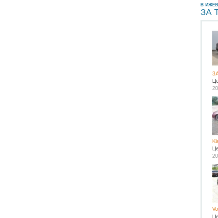
В ИЖЕ
ЗА 
З
Ц
20
Ki
Ц
20
Vo
Ц