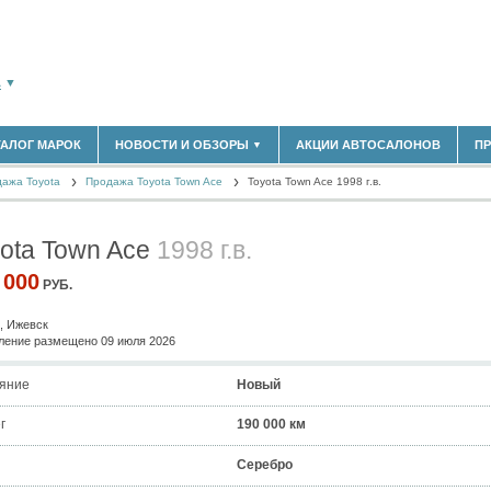
А
▼
ТАЛОГ МАРОК
НОВОСТИ И ОБЗОРЫ
АКЦИИ АВТОСАЛОНОВ
П
▼
183)
БЛАСТЬ
ажа Toyota
(14298)
Продажа Toyota Town Ace
Toyota Town Ace 1998 г.в.
НОВОСТИ РЫНКА
ОБЗОРЫ НОВИНОК
(5619)
ЭКСПЕРТНОЕ МНЕНИЕ
ota Town Ace
1998 г.в.
)
МАТЕРИАЛЫ ПАРТНЕРОВ
ВЫСТАВКИ И АВТОСАЛОНЫ
 000
РУБ.
В
, Ижевск
ение размещено 09 июля 2026
яние
Новый
г
190 000 км
Серебро