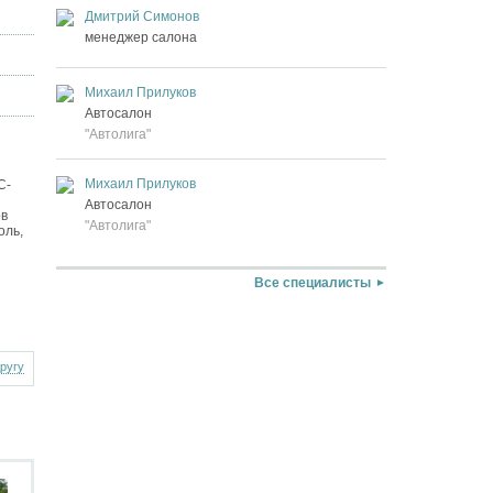
Дмитрий Симонов
менеджер салона
Михаил Прилуков
Автосалон
"Автолига"
Михаил Прилуков
С-
Автосалон
ов
"Автолига"
оль,
Все специалисты
другу