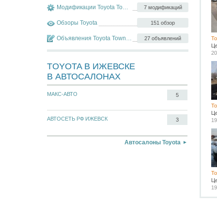
Модификации Toyota Town Ace
7 модификаций
Обзоры Toyota
151 обзор
Объявления Toyota Town Ace
27 объявлений
To
Ц
20
TOYOTA В ИЖЕВСКЕ
В АВТОСАЛОНАХ
МАКС-АВТО
5
To
Ц
АВТОСЕТЬ РФ ИЖЕВСК
3
19
Автосалоны Toyota
To
Ц
19