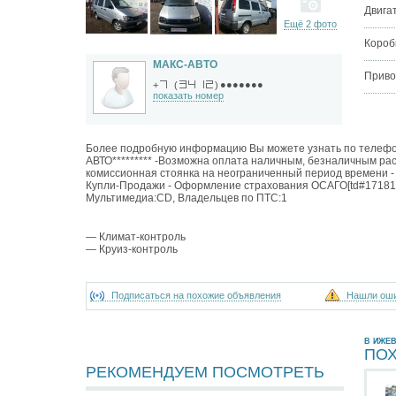
Двига
Ещё 2 фото
Короб
МАКС-АВТО
Приво
●●●●●●●
+
(
)
показать номер
Более подробную информацию Вы можете узнать по телефону
АВТО********* -Возможна оплата наличным, безналичным рас
комиссионная стоянка на неограниченный период времени - 
Купли-Продажи - Оформление страхования ОСАГО[td#171815
Мультимедиа:CD, Владельцев по ПТС:1
— Климат-контроль
— Круиз-контроль
Подписаться на похожие объявления
Нашли ош
В ИЖЕ
ПО
РЕКОМЕНДУЕМ ПОСМОТРЕТЬ