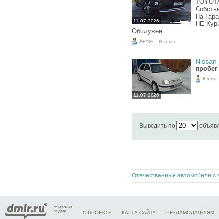
TOYOTA
Собстве
На Гар
11.07.2026
НЕ Кури
Обслужен...
Антон
Ижевск
Nissan 
пробег 
Юлия
11.07.2026
Выводить по
объяв
О ПРОЕКТЕ
КАРТА САЙТА
РЕКЛАМОДАТЕЛЯМ