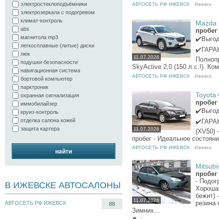
электростеклоподъёмники
АВТОСЕТЬ РФ ИЖЕВСК
Ижевск
электрозеркала с подогревом
климат-контроль
Mazda C
abs
пробег 
магнитола mp3
✔️Выго
легкосплавные (литые) диски
✔️ГАРАН
люк
11.07.2026
Полноп
подушки безопасности
SkyActive 2,0 (150 л.с.!). К
навигационная система
АВТОСЕТЬ РФ ИЖЕВСК
Ижевск
бортовой компьютер
парктроник
Toyota 
охранная сигнализация
пробег 
иммобилайзер
✔️Выго
круиз-контроль
отделка салона кожей
✔️ГАРАН
защита картера
11.07.2026
(XV50) 
пробег - Идеальное состояни
АВТОСЕТЬ РФ ИЖЕВСК
Ижевск
найти
Mitsubi
пробег 
- Подог
В ИЖЕВСКЕ АВТОСАЛОНЫ
Хорошая
бежит) 
11.07.2026
резина 
АВТОСЕТЬ РФ ИЖЕВСК
88
Зимних...