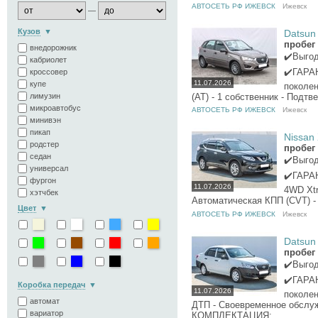
АВТОСЕТЬ РФ ИЖЕВСК
Ижевск
—
Кузов
Datsun 
пробег 
внедорожник
✔️Выго
кабриолет
✔️ГАРАН
кроссовер
11.07.2026
купе
поколен
(АТ) - 1 собственник - Подт
лимузин
микроавтобус
АВТОСЕТЬ РФ ИЖЕВСК
Ижевск
минивэн
пикап
Nissan 
родстер
пробег 
седан
✔️Выго
универсал
✔️ГАРАН
фургон
11.07.2026
4WD Xtr
хэтчбек
Автоматическая КПП (CVT) - К
Цвет
АВТОСЕТЬ РФ ИЖЕВСК
Ижевск
Datsun 
пробег 
✔️Выго
✔️ГАРАН
Коробка передач
11.07.2026
поколени
автомат
ДТП - Своевременное обслу
вариатор
КОМПЛЕКТАЦИЯ:...