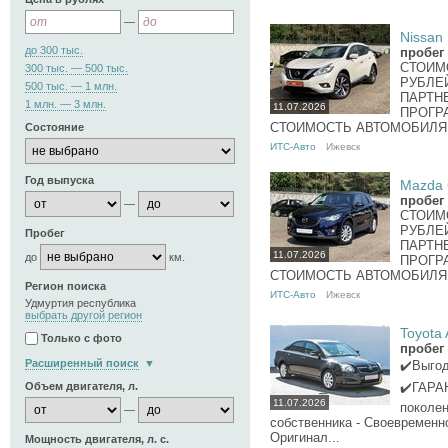
—
Nissan 
до 300 тыс.
пробег 
СТОИМ
300 тыс. — 500 тыс.
РУБЛЕ
500 тыс. — 1 млн.
ПАРТН
1 млн. — 3 млн.
11.07.2026
ПРОГРА
СТОИМОСТЬ АВТОМОБИЛЯ 2 
Состояние
ИТС-Авто
Ижевск
Год выпуска
Mazda C
пробег 
—
СТОИМ
РУБЛЕ
Пробег
ПАРТН
11.07.2026
до
км.
ПРОГРА
СТОИМОСТЬ АВТОМОБИЛЯ 1 
Регион поиска
ИТС-Авто
Ижевск
Удмуртия республика
выбрать другой регион
Toyota 
Только с фото
пробег 
Расширенный поиск
✔️Выго
✔️ГАРАН
Объем двигателя, л.
11.07.2026
поколени
—
собственника - Своевременн
Оригинал...
Мощность двигателя, л. с.