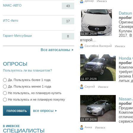
Динар
Ижевск
МАКС-АВТО
43
Datsun 
пробег 
ИТС-Авто
17
Оригина
Своевре
Куплен
11.07.2026
2017. В
Гарант-Митсубиши
8
второй...
Сентябов Валерий
Ижевск
Все автосалоны
Honda C
пробег 
ОПРОСЫ
Комплек
Пользуетесь ли вы планшетом?
требует
резина 
11.07.2026
Да. Пользуюсь более 1 года
литых д
Да. Пользуюсь менее 1 года
Сергей
Ижевск
Не пользуюсь, но планирую купить
Nissan 
Не пользуюсь и не планирую покупку
пробег 
Продам 
все опросы
Комплек
отлично
11.07.2026
сервисн
В ИЖЕВСКЕ
Анна
Ижевск
СПЕЦИАЛИСТЫ