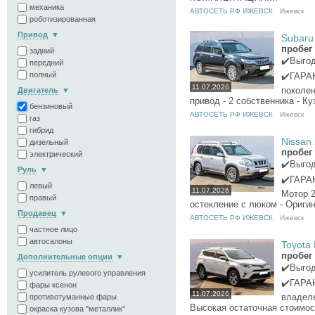
механика
АВТОСЕТЬ РФ ИЖЕВСК
Ижевск
роботизированная
Привод
Subaru 
пробег 
задний
✔️Выго
передний
полный
✔️ГАРАН
11.07.2026
поколен
Двигатель
привод - 2 собственника - Ку
бензиновый
АВТОСЕТЬ РФ ИЖЕВСК
Ижевск
газ
гибрид
Nissan 
дизельный
пробег 
электрический
✔️Выго
Руль
✔️ГАРАН
левый
11.07.2026
Мотор 2
правый
остекление с люком - Ориги
Продавец
АВТОСЕТЬ РФ ИЖЕВСК
Ижевск
частное лицо
автосалоны
Toyota 
пробег 
Дополнительные опции
✔️Выго
усилитель рулевого управления
✔️ГАРАН
фары ксенон
11.07.2026
владеле
противотуманные фары
Высокая остаточная стоимост
окраска кузова "металлик"