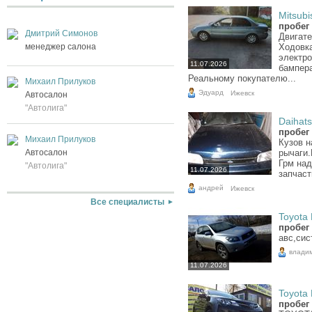
Mitsubi
пробег 
Дмитрий Симонов
Двигате
менеджер салона
Ходовк
электро
11.07.2026
бампера
Реальному покупателю...
Михаил Прилуков
Эдуард
Ижевск
Автосалон
"Автолига"
Daihats
пробег 
Михаил Прилуков
Кузов н
Автосалон
рычаги
Грм над
"Автолига"
11.07.2026
запчаст
андрей
Ижевск
Все специалисты
Toyota 
пробег 
авс,сис
влади
11.07.2026
Toyota 
пробег 