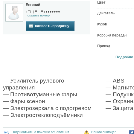
Цвет
Евгений
●●●●●●●
+
(
)
Двигатель
показать номер
Кузов
написать продавцу
Коробка передач
Привод
Подробно о
— Усилитель рулевого
— ABS
управления
— Магнит
— Противотуманные фары
— Подушк
— Фары ксенон
— Охранна
— Электрозеркала с подогревом
— Защита
— Электростеклоподъёмники
Подписаться на похожие объявления
Нашли ошибку?