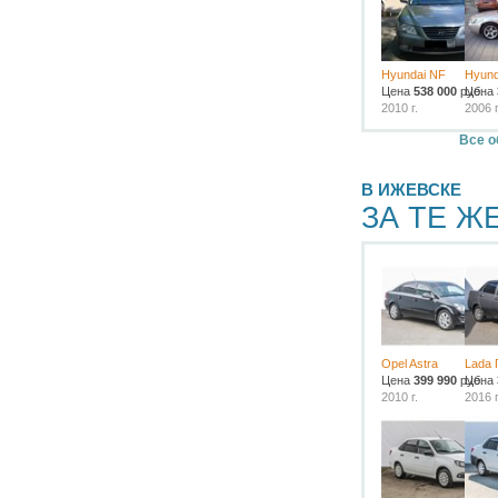
Hyundai NF
Hyund
Цена
538 000
руб.
Цена
2010 г.
2006 г
Все о
В ИЖЕВСКЕ
ЗА ТЕ Ж
Opel Astra
Lada 
Цена
399 990
руб.
Цена
2010 г.
2016 г