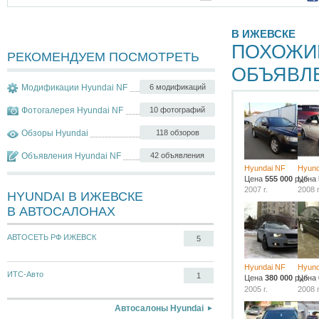
В ИЖЕВСКЕ
ПОХОЖИ
РЕКОМЕНДУЕМ ПОСМОТРЕТЬ
ОБЪЯВЛ
Модификации Hyundai NF
6 модификаций
Фотогалерея Hyundai NF
10 фотографий
Обзоры Hyundai
118 обзоров
Объявления Hyundai NF
42 объявления
Hyundai NF
Hyund
Цена
555 000
руб.
Цена
2007 г.
2008 г
HYUNDAI В ИЖЕВСКЕ
В АВТОСАЛОНАХ
АВТОСЕТЬ РФ ИЖЕВСК
5
Hyundai NF
Hyund
ИТС-Авто
1
Цена
380 000
руб.
Цена
2005 г.
2008 г
Автосалоны Hyundai