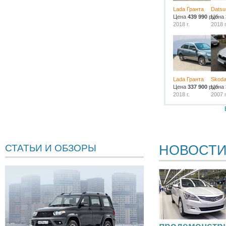
Lada Гранта
Datsu
Цена
439 990
руб.
Цена
2018 г.
2018 г
Lada Гранта
Skoda
Цена
337 900
руб.
Цена
2018 г.
2007 г
НОВОСТ
СТАТЬИ И ОБЗОРЫ
продемонстр