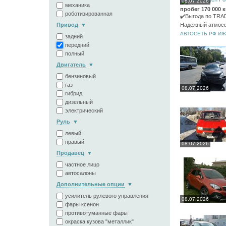
08.07.2026
механика
пробег 170 000 
роботизированная
✔️Выгода по TRAD
Надежный атмосф
Привод
АВТОСЕТЬ РФ И
задний
передний
полный
Двигатель
бензиновый
газ
08.07.2026
гибрид
дизельный
электрический
Руль
левый
правый
08.07.2026
Продавец
частное лицо
автосалоны
Дополнительные опции
усилитель рулевого управления
08.07.2026
фары ксенон
противотуманные фары
окраска кузова "металлик"