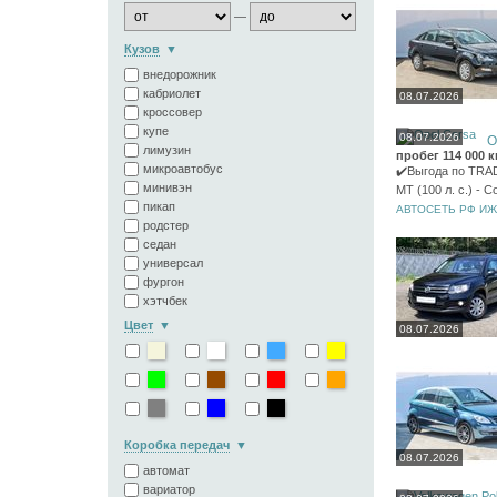
—
Кузов
внедорожник
кабриолет
08.07.2026
кроссовер
купе
08.07.2026
O
лимузин
пробег 114 000 
микроавтобус
✔️Выгода по TRAD
минивэн
MT (100 л. с.) -
пикап
АВТОСЕТЬ РФ И
родстер
седан
универсал
фургон
хэтчбек
Цвет
08.07.2026
Коробка передач
08.07.2026
автомат
вариатор