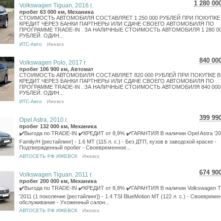
1 280 00
Volkswagen Tiguan, 2016 г.
22 760
пробег 63 000 км, Механика
СТОИМОСТЬ АВТОМОБИЛЯ СОСТАВЛЯЕТ 1 250 000 РУБЛЕЙ ПРИ ПОКУПКЕ
18 722
КРЕДИТ ЧЕРЕЗ БАНКИ ПАРТНЕРЫ ИЛИ СДАЧЕ СВОЕГО АВТОМОБИЛЯ ПО
ПРОГРАММЕ TRADE-IN . ЗА НАЛИЧНЫЕ СТОИМОСТЬ АВТОМОБИЛЯ 1 280 0
РУБЛЕЙ. ОДИН...
ИТС-Авто
Ижевск
840 00
Volkswagen Polo, 2017 г.
14 9
пробег 106 900 км, Автомат
СТОИМОСТЬ АВТОМОБИЛЯ СОСТАВЛЯЕТ 820 000 РУБЛЕЙ ПРИ ПОКУПКЕ В
12 2
КРЕДИТ ЧЕРЕЗ БАНКИ ПАРТНЕРЫ ИЛИ СДАЧЕ СВОЕГО АВТОМОБИЛЯ ПО
ПРОГРАММЕ TRADE-IN . ЗА НАЛИЧНЫЕ СТОИМОСТЬ АВТОМОБИЛЯ 840 000
РУБЛЕЙ. ОДИН...
ИТС-Авто
Ижевск
399 99
Opel Astra, 2010 г.
7 11
пробег 132 000 км, Механика
5 85
✔️Выгода по TRADE-IN ✔️КРЕДИТ от 8,9% ✔️ГАРАНТИЯ В наличии Opel Astra '2
Family/H [рестайлинг] - 1.6 MT (115 л. с.) - Без ДТП, кузов в заводской краске -
Подтвержденный пробег - Своевременное...
АВТОСЕТЬ РФ ИЖЕВСК
Ижевск
674 90
Volkswagen Tiguan, 2011 г.
12 0
пробег 200 000 км, Механика
9 87
✔️Выгода по TRADE-IN ✔️КРЕДИТ от 8,9% ✔️ГАРАНТИЯ В наличии Volkswagen T
'2011 (1 поколение [рестайлинг]) - 1.4 TSI BlueMotion MT (122 л. с.) - Своевреме
обслуживание - Ухоженный салон...
АВТОСЕТЬ РФ ИЖЕВСК
Ижевск