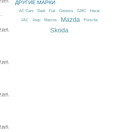
0
руб.
ДРУГИЕ МАРКИ
2 $
4 €
AC Cars
Dadi
Fiat
Genesis
GMC
Haval
..
Mazda
JAC
Jeep
Marcos
Porsche
Skoda
0
руб.
6 $
5 €
0
руб.
1 $
7 €
0
руб.
03 $
64 €
0
руб.
7 $