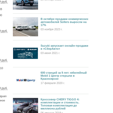
0
руб.
 $
 В
 €
00
В октябре продажи коммерческих
автомобилей Sollers выросли на
17%
03 ноября 2023 г.
0
руб.
36 $
86 €
Suzuki запускает онлайн-продажи
в «СберАвто»
03 июня 2021 г.
0
руб.
2 $
0 €
010
600 станций за 9 лет: юбилейный
Mobil 1 Центр открыли в
Красноярске
17 февраля 2020 г.
0
руб.
00 $
1 €
iguan
Кроссовер CHERY TIGGO 4:
нное
комплектации и стоимость.
Топовая комплектация до
миллиона рублей
06 августа 2019 г.