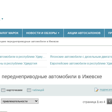
А
▼
ТАЛОГ МАРОК
НОВОСТИ И ОБЗОРЫ
АКЦИИ АВТОСАЛОНОВ
П
▼
180)
БЛАСТЬ
цкие переднеприводные автомобили в Ижевске
(14298)
НОВОСТИ РЫНКА
ОБЗОРЫ НОВИНОК
(5619)
ЭКСПЕРТНОЕ МНЕНИЕ
)
Американские автомобили в республике Удмуртия
МАТЕРИАЛЫ ПАРТНЕРОВ
ВЫСТАВКИ И АВТОСАЛОНЫ
ны в республике Удмуртия
В
 переднеприводные автомобили в Ижевске
подписат
карточками
таблицей
‹
:
страница
1
из 4