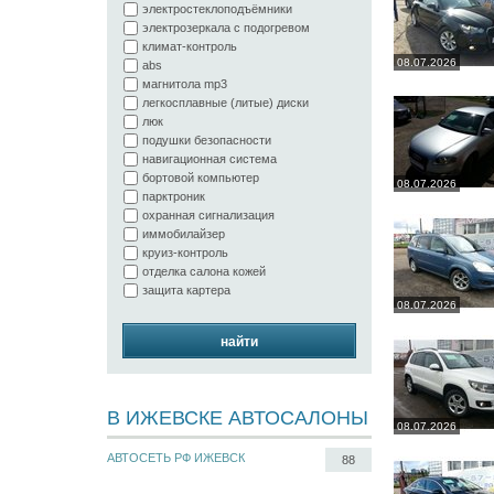
электростеклоподъёмники
электрозеркала с подогревом
климат-контроль
08.07.2026
abs
магнитола mp3
легкосплавные (литые) диски
люк
подушки безопасности
навигационная система
бортовой компьютер
08.07.2026
парктроник
охранная сигнализация
иммобилайзер
круиз-контроль
отделка салона кожей
защита картера
08.07.2026
найти
В ИЖЕВСКЕ АВТОСАЛОНЫ
08.07.2026
АВТОСЕТЬ РФ ИЖЕВСК
88