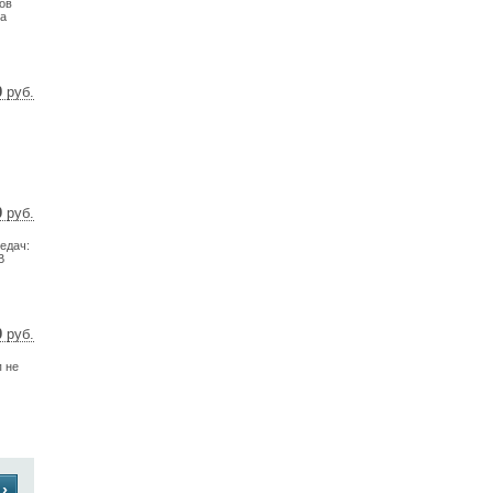
ов
17 €
на
0
руб.
33 $
97 €
0
руб.
1 $
редач:
2 €
В
0
руб.
7 $
п не
2 €
›