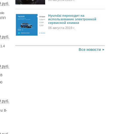
0
руб.
14 $
48 €
olo
Hyundai переходит на
 КПП
использование электронной
сервисной книжки
06 августа 2019 г.
0
руб.
2 $
0 €
1.4
Все новости
0
руб.
 $
 В
 €
00
0
руб.
0 $
6 €
nz B-