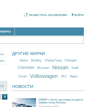
РАЗМЕСТИТЬ ОБЪЯВЛЕНИЕ
ВОЙТИ
РИМЕРКА
ДРУГИЕ МАРКИ
Японские автомобили с дизельным двигателем в республике Удмуртия
Alpine
Bentley
Chang Feng
Changan
Европейские автомобили в республике Удмуртия
Nissan
Chevrolet
McLaren
Saab
Volkswagen
Smart
УАЗ
Ямал
ься
НОВОСТИ
›
CHERY c Ozon: доставка на дом в
любую точку России
20 октября 2023 г.