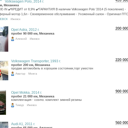
439 90
Volkswagen Polo, 2014 г.
7 82
км, Механика
6 43
E-IN ✔️КРЕДИТ от 8,9% ✔️ГАРАНТИЯ В наличии Volkswagen Polo '2014 (5 поколение) -
ерный мотор 1,6л - Своевременное обслуживание - Ухоженный салон - Оригинал ПТС.
ЖЕВСК
Ижевск
200 00
Opel Astra, 2012 г.
3 55
пробег 90 000 км, Механика
2 92
Алексей
Ижевск
220 00
Volkswagen Transporter, 1993 г.
3 91
пробег 200 км, Механика
продам автомобиль в хорошем состоянии,торг уместен
3 21
Аватар
Можга
900 00
Opel Mokka, 2014 г.
16 0
пробег 21 000 км, Механика
комплектация - cosmo. комплект зимней резины
13 1
Тимур
Ижевск
560 00
Audi A1, 2011 г.
9 95
пробег 65 000 км, Автомат