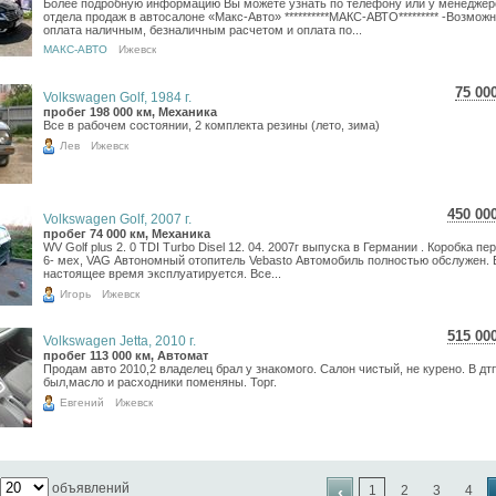
Более подробную информацию Вы можете узнать по телефону или у менеджер
13 0
отдела продаж в автосалоне «Макс-Авто» **********МАКС-АВТО********* -Возмож
оплата наличным, безналичным расчетом и оплата по...
МАКС-АВТО
Ижевск
75 00
Volkswagen Golf, 1984 г.
1 3
пробег 198 000 км, Механика
Все в рабочем состоянии, 2 комплекта резины (лето, зима)
1 0
Лев
Ижевск
450 00
Volkswagen Golf, 2007 г.
8 00
пробег 74 000 км, Механика
WV Golf plus 2. 0 TDI Turbo Disel 12. 04. 2007г выпуска в Германии . Коробка пе
6 58
6- мех, VAG Автономный отопитель Vebasto Автомобиль полностью обслужен. 
настоящее время эксплуатируется. Все...
Игорь
Ижевск
515 00
Volkswagen Jetta, 2010 г.
9 15
пробег 113 000 км, Автомат
Продам авто 2010,2 владелец брал у знакомого. Салон чистый, не курено. В дт
7 53
был,масло и расходники поменяны. Торг.
Евгений
Ижевск
объявлений
‹
1
2
3
4