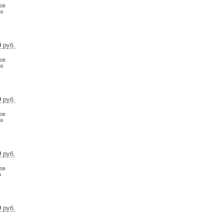
ов
0 €
на
0
руб.
5 $
ов
2 €
на
0
руб.
9 $
ов
1 €
на
0
руб.
14 $
ов
16 €
а
0
руб.
25 $