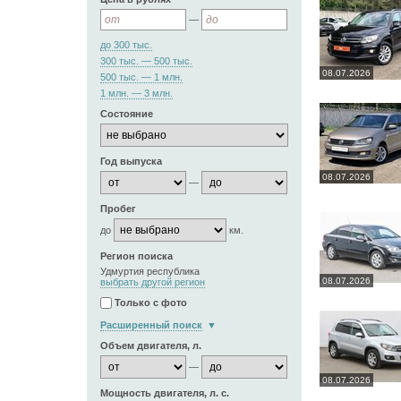
—
до 300 тыс.
300 тыс. — 500 тыс.
08.07.2026
500 тыс. — 1 млн.
1 млн. — 3 млн.
Состояние
Год выпуска
08.07.2026
—
Пробег
до
км.
Регион поиска
Удмуртия республика
08.07.2026
выбрать другой регион
Только с фото
Расширенный поиск
Объем двигателя, л.
—
08.07.2026
Мощность двигателя, л. с.