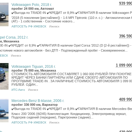
939 99
Volkswagen Polo, 2018 г.
16 7
пробег 24 000 км, Автомат
13 7
✔️Выгода по TRADE-IN ✔️КРЕДИТ от 8,9% ✔️ГАРАНТИЯ В наличии Volkswagen P
'2018 (5 поколение [рестайлинг]) - 1.6 MPI Tiptronic (110 л. с.) - Автоматическая
(АТ) - 1 собственник - Состояние нового...
АВТОСЕТЬ РФ ИЖЕВСК
Ижевск
396 59
pel Corsa, 2012 г.
7 05
км, Механика
5 80
E-IN ✔️КРЕДИТ от 8,9% ✔️ГАРАНТИЯ В наличии Opel Corsa '2012 (D [2-й рестайлинг]) - 
 Состояние нового автомобиля - Без ДТП - Подтвержденный пробег - Своевременное...
ЖЕВСК
Ижевск
1 099 00
Volkswagen Tiguan, 2016 г.
19 542
пробег 75 000 км, Механика
СТОИМОСТЬ АВТОМОБИЛЯ СОСТАВЛЯЕТ 1 060 000 РУБЛЕЙ ПРИ ПОКУПКЕ
16 074
КРЕДИТ ЧЕРЕЗ БАНКИ ПАРТНЕРЫ ИЛИ СДАЧЕ СВОЕГО АВТОМОБИЛЯ ПО
ПРОГРАММЕ TRADE-IN . ЗА НАЛИЧНЫЕ СТОИМОСТЬ АВТОМОБИЛЯ 1 099 0
РУБЛЕЙ. ОДИН...
ИТС-Авто
Ижевск
409 99
Mercedes-Benz B-klasse, 2006 г.
7 29
пробег 336 000 км, Вариатор
5 99
✔️Выгода по TRADE-IN ✔️КРЕДИТ от 8,9% ✔️ГАРАНТИЯ В наличии Mercedes-Be
Класс 200 '2006 (W245) Комплектация: Кондиционер, Электропривод зеркал,
Подогрев сидений (передние), Парктроники (задние)...
АВТОСЕТЬ РФ ИЖЕВСК
Ижевск