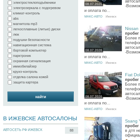
автосал
электростеклоподъёмники
08.07.2026
-Возмо
электрозеркала с подогревом
и оплата по...
климат-контроль
МАКС-АВТО
Ижевск
abs
магнитола mp3
Nissan 
легкосплавные (литые) диски
пробег 
люк
Более 
подушки безопасности
телефо
навигационная система
автосал
бортовой компьютер
08.07.2026
-Возмо
парктроник
и оплата по...
охранная сигнализация
МАКС-АВТО
Ижевск
иммобилайзер
круиз-контроль
Fiat Do
отделка салона кожей
пробег 
защита картера
Более 
телефо
автосал
найти
08.07.2026
-Возмо
и оплата по...
МАКС-АВТО
Ижевск
В ИЖЕВСКЕ АВТОСАЛОНЫ
Ssang Y
пробег 
АВТОСЕТЬ РФ ИЖЕВСК
в дтп н
88
официа