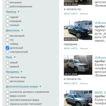
автосал
механика
08.07.2026
-Возмо
роботизированная
и оплата по...
Привод
МАКС-АВТО
Ижевск
задний
передний
Volkswa
полный
пробег 
гидроус
Двигатель
руле, а
бензиновый
руль Об
08.07.2026
газ
зеркал,
передние...
гибрид
дизельный
МАКС-АВТО
Ижевск
электрический
Руль
Volkswa
пробег 
левый
Более 
правый
телефо
автосал
Продавец
08.07.2026
-Возмо
частное лицо
и оплата по...
автосалоны
МАКС-АВТО
Ижевск
Дополнительные опции
усилитель рулевого управления
BMW X3
фары ксенон
пробег 
Более 
противотуманные фары
телефо
окраска кузова "металлик"