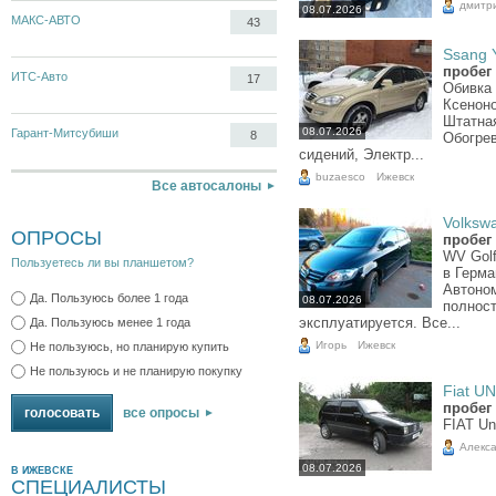
дмитр
08.07.2026
МАКС-АВТО
43
Ssang Y
пробег 
ИТС-Авто
17
Обивка 
Ксенон
Штатная
08.07.2026
Гарант-Митсубиши
8
Обогрев
сидений, Электр...
buzaesco
Ижевск
Все автосалоны
Volkswa
ОПРОСЫ
пробег 
WV Golf
Пользуетесь ли вы планшетом?
в Герма
Автоно
Да. Пользуюсь более 1 года
08.07.2026
полнос
эксплуатируется. Все...
Да. Пользуюсь менее 1 года
Игорь
Ижевск
Не пользуюсь, но планирую купить
Не пользуюсь и не планирую покупку
Fiat UN
пробег 
все опросы
FIAT Un
Алекс
08.07.2026
В ИЖЕВСКЕ
СПЕЦИАЛИСТЫ