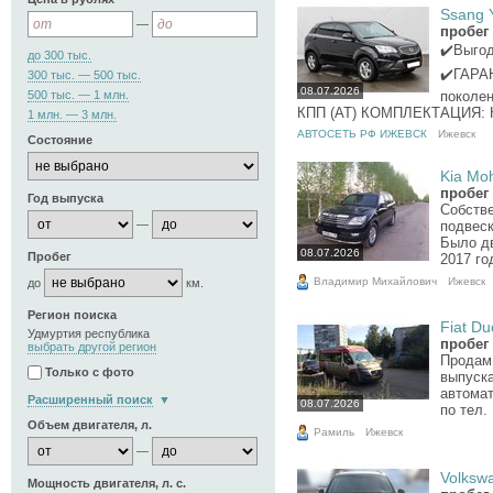
Ssang Y
—
пробег 
✔️Выго
до 300 тыс.
✔️ГАРАН
300 тыс. — 500 тыс.
08.07.2026
500 тыс. — 1 млн.
поколен
КПП (АТ) КОМПЛЕКТАЦИЯ: Ко
1 млн. — 3 млн.
АВТОСЕТЬ РФ ИЖЕВСК
Ижевск
Состояние
Kia Moh
пробег 
Год выпуска
Собстве
подвеск
—
Было дв
08.07.2026
Пробег
2017 го
Владимир Михайлович
Ижевск
до
км.
Регион поиска
Fiat Du
Удмуртия республика
пробег 
выбрать другой регион
Продам 
Только с фото
выпуска
автомат
Расширенный поиск
08.07.2026
по тел.
Объем двигателя, л.
Рамиль
Ижевск
—
Volkswa
Мощность двигателя, л. с.