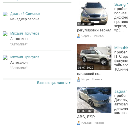
Ssang Y
пробег 
полная 
Дмитрий Симонов
диффере
менеджер салона
противо
08.07.2026
зеркал,
регулировки зеркал, мр3...
Михаил Прилуков
Сергей
Ижевск
Автосалон
"Автолига"
Mitsubi
пробег 
ПТС ори
Михаил Прилуков
(запуск
Автосалон
таймеро
08.07.2026
"Автолига"
ТО,ниче
вложений не...
Игорь
Ижевск
Все специалисты
Jaguar 
пробег 
Дизель,
автозап
динамик
08.07.2026
камера 
ABS, ESP,
Ильдар
Ижевск