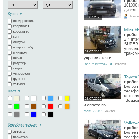
пробег 
101000 
—
дизель.
Кузов
Натал
08.07.2026
внедорожник
кабриолет
Mitsubi
кроссовер
пробег
купе
2.4 Int
лимузин
SUPER S
микроавтобус
уникаль
08.07.2026
минивэн
трансми
управляется с...
пикап
родстер
Гарант-Митсубиши
Ижевск
седан
универсал
Toyota 
фургон
пробег 
хэтчбек
Более 
телефо
Цвет
автосал
08.07.2026
-Возмо
и оплата по...
МАКС-АВТО
Ижевск
Volkswa
Коробка передач
пробег 
автомат
Более 
телефо
вариатор