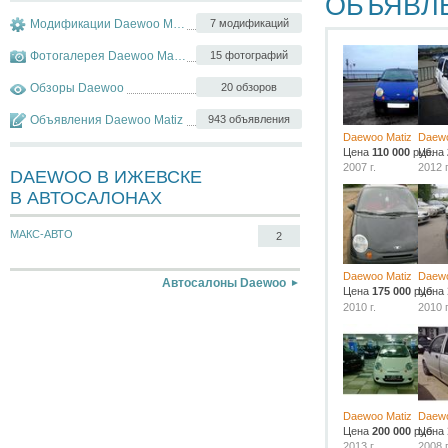
ОБЪЯВЛ
Модификации Daewoo Matiz
7 модификаций
Фотогалерея Daewoo Matiz
15 фотографий
Обзоры Daewoo
20 обзоров
Объявления Daewoo Matiz
943 объявления
Daewoo Matiz
Daewo
Цена
110 000
руб.
Цена
2007 г.
2012 г
DAEWOO В ИЖЕВСКЕ
В АВТОСАЛОНАХ
МАКС-АВТО
2
Daewoo Matiz
Daewo
Автосалоны Daewoo
Цена
175 000
руб.
Цена
2010 г.
2010 г
Daewoo Matiz
Daewo
Цена
200 000
руб.
Цена
2013 г.
2008 г