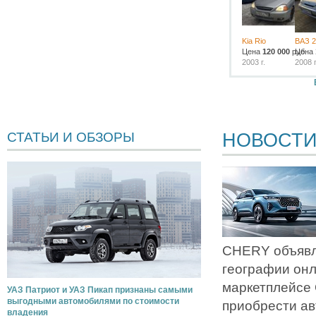
Kia Rio
ВАЗ 2
Цена
120 000
руб.
Цена
2003 г.
2008 г
НОВОСТ
СТАТЬИ И ОБЗОРЫ
CHERY объявл
географии он
маркетплейсе
УАЗ Патриот и УАЗ Пикап признаны самыми
выгодными автомобилями по стоимости
приобрести ав
владения