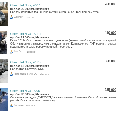
260 00
Chevrolet Niva, 2007 г.
4 62
пробег 90 000 км, Механика
Продам хорошую машину,не битая не крашеная. торг при осмотре!
3 80
Сергей
Ижевск
410 00
Chevrolet Niva, 2011 г.
7 29
пробег 22 000 км, Механика
Июль 2011г. Состояние хорошее. Цвет:мгла (темно синий - практически черный
5 99
Обслуживание у дилера. Комплектация люкс. Кондиционер, ГУР, релинги, зерка
подогревом и электрорегулировкой, подогрев...
Альберт
Ижевск
360 00
Chevrolet Niva, 2011 г.
6 40
пробег 18 000 км, Механика
Продается Chevrolet Niva
5 26
lolapanenko@bk.ru
Ижевск
235 00
Chevrolet Niva, 2005 г.
4 17
пробег 80 000 км, Механика
Сигнализация,аудио,ГУР,2ЭСП,багажник,чехлы. 2 хозяина Способ оплаты нал
3 43
расчёт. Все вопросы по телефону.
Михаил
Ижевск