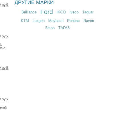
ДРУГИЕ МАРКИ
0
руб.
3 $
Ford
Brilliance
IKCO
Iveco
Jaguar
2 €
KTM
Luxgen
Maybach
Pontiac
Ravon
Scion
ТАГАЗ
0
руб.
0 $
).
6 €
ла с
0
руб.
1 $
5 €
0
руб.
8 $
ичный
7 €