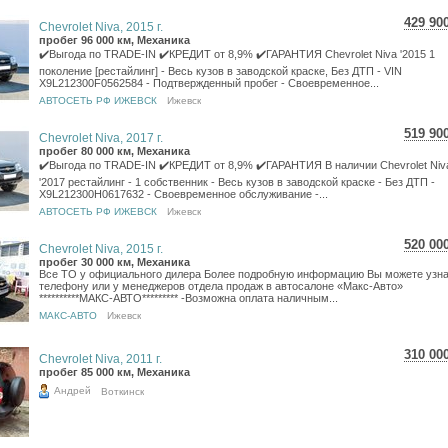
429 90
Chevrolet Niva, 2015 г.
7 64
пробег 96 000 км, Механика
6 28
✔️Выгода по TRADE-IN ✔️КРЕДИТ от 8,9% ✔️ГАРАНТИЯ Chevrolet Niva '2015 1
поколение [рестайлинг] - Весь кузов в заводской краске, Без ДТП - VIN
X9L212300F0562584 - Подтвержденный пробег - Своевременное...
АВТОСЕТЬ РФ ИЖЕВСК
Ижевск
519 90
Chevrolet Niva, 2017 г.
9 24
пробег 80 000 км, Механика
7 60
✔️Выгода по TRADE-IN ✔️КРЕДИТ от 8,9% ✔️ГАРАНТИЯ В наличии Chevrolet Niv
'2017 рестайлинг - 1 собственник - Весь кузов в заводской краске - Без ДТП -
X9L212300H0617632 - Своевременное обслуживание -...
АВТОСЕТЬ РФ ИЖЕВСК
Ижевск
520 00
Chevrolet Niva, 2015 г.
9 24
пробег 30 000 км, Механика
Все ТО у официального дилера Более подробную информацию Вы можете узна
7 60
телефону или у менеджеров отдела продаж в автосалоне «Макс-Авто»
**********МАКС-АВТО********* -Возможна оплата наличным...
МАКС-АВТО
Ижевск
310 00
Chevrolet Niva, 2011 г.
5 51
пробег 85 000 км, Механика
4 53
Андрей
Воткинск