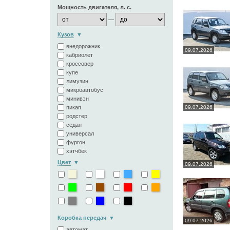
Мощность двигателя, л. с.
—
Кузов
внедорожник
09.07.2026
кабриолет
кроссовер
купе
лимузин
микроавтобус
минивэн
пикап
09.07.2026
родстер
седан
универсал
фургон
хэтчбек
Цвет
09.07.2026
Коробка передач
09.07.2026
автомат