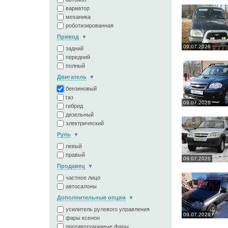
вариатор
механика
роботизированная
Привод
09.07.2026
задний
передний
полный
Двигатель
бензиновый
газ
09.07.2026
гибрид
дизельный
электрический
Руль
левый
правый
09.07.2026
Продавец
частное лицо
автосалоны
Дополнительные опции
усилитель рулевого управления
09.07.2026
фары ксенон
противотуманные фары