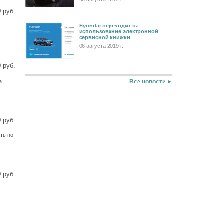
0
руб.
4 $
Hyundai переходит на
8 €
использование электронной
сервисной книжки
06 августа 2019 г.
0
руб.
4 $
4 €
Все новости
a
0
руб.
6 $
ть по
5 €
0
руб.
2 $
4 €