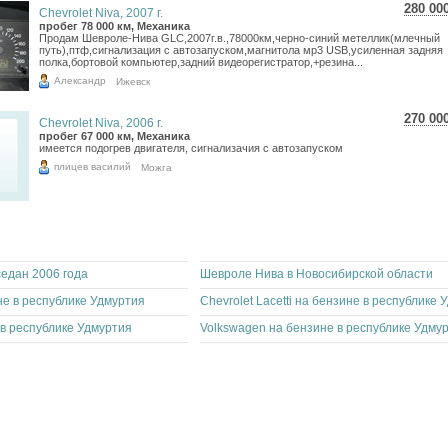
280 00
Chevrolet Niva, 2007 г.
4 97
пробег 78 000 км, Механика
Продам Шевроле-Нива GLC,2007г.в.,78000км,черно-синий метеллик(млечный
4 09
путь),птф,сигнализация с автозапуском,магнитола мр3 USB,усиленная задняя
полка,бортовой компьютер,задний видеорегистратор,+резина...
Александр
Ижевск
270 00
Chevrolet Niva, 2006 г.
4 80
пробег 67 000 км, Механика
имеется подогрев двигателя, сигнализачия с автозапуском
3 94
плицев василий
Можга
седан 2006 года
Шевроле Нива в Новосибирской области
не в республике Удмуртия
 в республике Удмуртия
Volkswagen на бензине в республике Удму