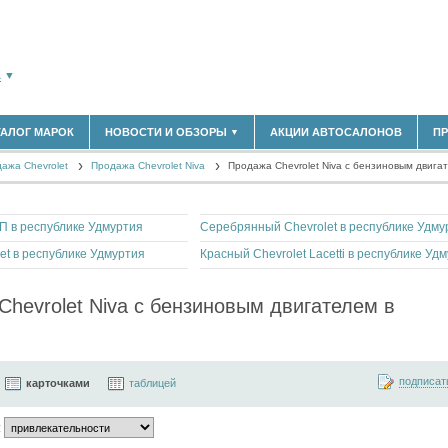
А
▼
ТАЛОГ МАРОК
НОВОСТИ И ОБЗОРЫ
АКЦИИ АВТОСАЛОНОВ
П
▼
183)
БЛАСТЬ
ажа Chevrolet
(14298)
Продажа Chevrolet Niva
Продажа Chevrolet Niva с бензиновым двига
НОВОСТИ РЫНКА
ОБЗОРЫ НОВИНОК
(5619)
ЭКСПЕРТНОЕ МНЕНИЕ
)
 в республике Удмуртия
Серебрянный Chevrolet в республике Удму
МАТЕРИАЛЫ ПАРТНЕРОВ
ВЫСТАВКИ И АВТОСАЛОНЫ
et в республике Удмуртия
В
Chevrolet Niva с бензиновым двигателем в
подписат
карточками
таблицей
: