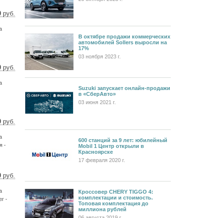
0
руб.
9 $
6 €
a
В октябре продажи коммерческих
автомобилей Sollers выросли на
17%
03 ноября 2023 г.
0
руб.
69 $
92 €
a
Suzuki запускает онлайн-продажи
в «СберАвто»
03 июня 2021 г.
0
руб.
69 $
92 €
a
600 станций за 9 лет: юбилейный
я -
Mobil 1 Центр открыли в
Красноярске
17 февраля 2020 г.
0
руб.
57 $
7 €
a
Кроссовер CHERY TIGGO 4:
комплектации и стоимость.
г -
Топовая комплектация до
миллиона рублей
06 августа 2019 г.