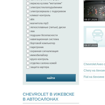
окраска кузова "металлик"
электростеклоподъёмники
электрозеркала с подогревом
климат-контроль
abs
09.07.2026
магнитола mp3
легкосплавные (литые) диски
люк
подушки безопасности
навигационная система
бортовой компьютер
09.07.2026
парктроник
охранная сигнализация
иммобилайзер
круиз-контроль
отделка салона кожей
Chevrolet Aveo 
защита картера
Chery на бензи
Fiat на бензине
найти
CHEVROLET В ИЖЕВСКЕ
В АВТОСАЛОНАХ