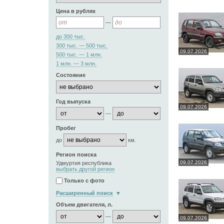
Цена в рублях
—
до 300 тыс.
300 тыс. — 500 тыс.
09.07.2026
500 тыс. — 1 млн.
1 млн. — 3 млн.
Состояние
Год выпуска
09.07.2026
—
Пробег
до
км.
Регион поиска
09.07.2026
Удмуртия республика
выбрать другой регион
Только с фото
Расширенный поиск
Объем двигателя, л.
—
09.07.2026