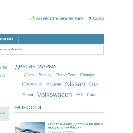
РАЗМЕСТИТЬ ОБЪЯВЛЕНИЕ
ВОЙТИ
РИМЕРКА
телем в Ижевске
ДРУГИЕ МАРКИ
ртия
Alpine
Bentley
Chang Feng
Changan
Красный Chevrolet Lacetti в республике Удмуртия
Nissan
Chevrolet
McLaren
Saab
Volkswagen
Smart
УАЗ
Ямал
НОВОСТИ
ься
CHERY c Ozon: доставка на дом в
любую точку России
20 октября 2023 г.