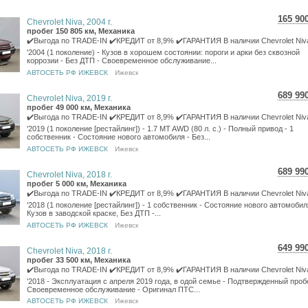
165 90
Chevrolet Niva, 2004 г.
2 94
пробег 150 805 км, Механика
2 42
✔️Выгода по TRADE-IN ✔️КРЕДИТ от 8,9% ✔️ГАРАНТИЯ В наличии Chevrolet Niv
'2004 (1 поколение) - Кузов в хорошем состоянии: пороги и арки без сквозной
коррозии - Без ДТП - Своевременное обслуживание...
АВТОСЕТЬ РФ ИЖЕВСК
Ижевск
689 99
Chevrolet Niva, 2019 г.
12 2
пробег 49 000 км, Механика
10 0
✔️Выгода по TRADE-IN ✔️КРЕДИТ от 8,9% ✔️ГАРАНТИЯ В наличии Chevrolet Niv
'2019 (1 поколение [рестайлинг]) - 1.7 MT AWD (80 л. с.) - Полный привод - 1
собственник - Состояние нового автомобиля - Без...
АВТОСЕТЬ РФ ИЖЕВСК
Ижевск
689 99
Chevrolet Niva, 2018 г.
12 2
пробег 5 000 км, Механика
10 0
✔️Выгода по TRADE-IN ✔️КРЕДИТ от 8,9% ✔️ГАРАНТИЯ В наличии Chevrolet Niv
'2018 (1 поколение [рестайлинг]) - 1 собственник - Состояние нового автомобил
Кузов в заводской краске, Без ДТП -...
АВТОСЕТЬ РФ ИЖЕВСК
Ижевск
649 99
Chevrolet Niva, 2018 г.
11 5
пробег 33 500 км, Механика
9 50
✔️Выгода по TRADE-IN ✔️КРЕДИТ от 8,9% ✔️ГАРАНТИЯ В наличии Chevrolet Niv
'2018 - Эксплуатация с апреля 2019 года, в одой семье - Подтвержденный пробе
Своевременное обслуживание - Оригинал ПТС...
АВТОСЕТЬ РФ ИЖЕВСК
Ижевск